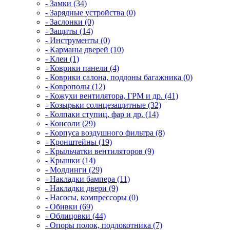
- Замки (34)
- Зарядные устройства (0)
- Заслонки (0)
- Защиты (14)
- Инструменты (0)
- Карманы дверей (10)
- Клеи (1)
- Коврики панели (4)
- Коврики салона, поддоны багажника (0)
- Коврополы (12)
- Кожухи вентилятора, ГРМ и др. (41)
- Козырьки солнцезащитные (32)
- Колпаки ступиц, фар и др. (14)
- Консоли (29)
- Корпуса воздушного фильтра (8)
- Кронштейны (19)
- Крыльчатки вентиляторов (9)
- Крышки (14)
- Молдинги (29)
- Накладки бампера (11)
- Накладки двери (9)
- Насосы, компрессоры (0)
- Обивки (69)
- Облицовки (44)
- Опоры полок, подлокотника (7)