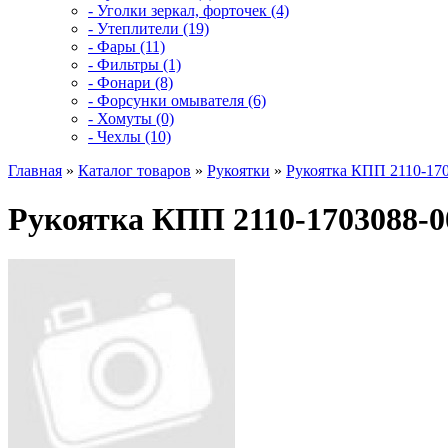
- Уголки зеркал, форточек (4)
- Утеплители (19)
- Фары (11)
- Фильтры (1)
- Фонари (8)
- Форсунки омывателя (6)
- Хомуты (0)
- Чехлы (10)
Главная
»
Каталог товаров
»
Рукоятки
»
Рукоятка КПП 2110-17
Рукоятка КПП 2110-1703088-0